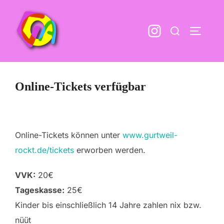
Zum
Inhalt
Suchen
SEITEN
springen
nach:
Online-Tickets verfügbar
Online-Tickets können unter
www.gurtweil-
rockt.de/tickets
erworben werden.
VVK:
20€
Tageskasse:
25€
Kinder bis einschließlich 14 Jahre zahlen nix bzw.
nüüt